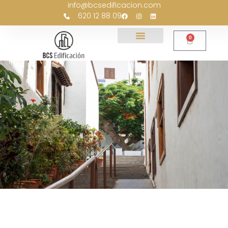
info@bcsedificacion.com
contenido
620 12 88 09
0