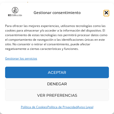
en
www.aepd.es
Gestionar consentimiento
8. ¿ESTÁN
Para ofrecer las mejores experiencias, utilizamos tecnologías como las
SEGUROS MIS
cookies para almacenar y/o acceder a la información del dispositivo. El
consentimiento de estas tecnologías nos permitirá procesar datos como
el comportamiento de navegación o las identificaciones únicas en este
DATOS?
sitio. No consentir o retirar el consentimiento, puede afectar
negativamente a ciertas características y funciones.
Gestionar los servicios
SAMUEL MEDINA LEON tiene vigente un contrato con la
empresa de Hosting Host Europe GmbH para el
ACEPTAR
alojamiento de su página web. Es una empresa europea
y dispone de los últimos sistemas en medidas de
DENEGAR
seguridad.
VER PREFERENCIAS
En todo caso, SAMUEL MEDINA LEON garantiza la
adopción de las medidas oportunas para asegurar el
Política de Cookies
Política de Privacidad
Aviso Legal
tratamiento confidencial de sus datos habida cuenta del