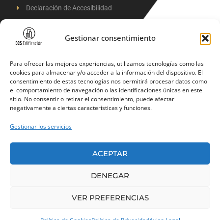
Declaración de Accesibilidad
Términos y condiciones de venta
Gestionar consentimiento
Para ofrecer las mejores experiencias, utilizamos tecnologías como las
cookies para almacenar y/o acceder a la información del dispositivo. El
consentimiento de estas tecnologías nos permitirá procesar datos como
el comportamiento de navegación o las identificaciones únicas en este
Financiado por la Unión Europea –
sitio. No consentir o retirar el consentimiento, puede afectar
NextGenerationEU
negativamente a ciertas características y funciones.
Gestionar los servicios
ACEPTAR
DENEGAR
BCS Edificación
Web diseñada por
Kvilar
VER PREFERENCIAS
2024 ©
Agencia&Marketing